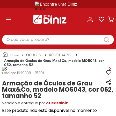
Encontre uma Diniz
ltar
ltar
ltar
ltar
ltar
ssórios
mações
rcas
randes
culos
lusivas
arcas
e Sol
Categorias
Acessórios
O que você procura?
Categorias
Busque
Categoria
Masculino
Correntes
Por
Masculino
Armações
Feminino
para
Marcas
Feminino
de Óculos
Infantil
Óculos
Ray-
Infantil
Óculos
OCULOS
RECEITUARIO
Unissex
Estojos
Ban
Unissex
de Sol
Armação de Óculos de Grau Max&Co, modelo MO5043, cor
Busque
para
052, tamanho 52
Prada
Busque
Corrente
Por
Óculos
Armani
Por
Marcas
para
Soluções
Código:
1629338
-
15301
Marcas
Exchange
Ana
Óculos
e
Armação de Óculos de Grau
Ray-
Tommy
Hickmann
Estojo
Cuidados
Ban
Max&Co, modelo MO5043, cor 052,
Hilfiger
Bulget
para
Prada
Ana
tamanho 52
Miu-
Óculos
Ana
Hickmann
Miu
Gênero
Vendido e entregue por
oticasdiniz
Hickmann
Guess
Guess
Masculino
Este produto não está disponível no momento
Tecnol
Speedo
Lacoste
Feminino
Miu-
Atittude