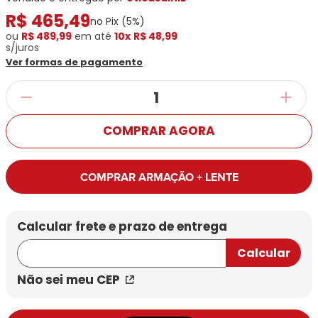
Ray-
Infantil
Miu
R$
Bulget
465
,
49
Ban
Unissex
no Pix (
5
%)
Polaroid
Todas
Marcas
Todas
ou
R$ 489,99
em até
10x
R$ 48,99
Vogue
s/juros
as
Exclusivas
as
Ver formas de pagamento
Todas
Marcas
Dii
Marcas
as
Marcas
Collection
Marcas
Exclusivas
Marcas
DNZ
Exclusivas
Dii
Marcas
Dii
Hit
Exclusivas
Collection
Collection
Ono
COMPRAR AGORA
Dii
DNZ
Hit
Collection
Hit
DNZ
DNZ
Ono
Ono
COMPRAR ARMAÇÃO + LENTE
Hit
Todas
Todas
Ono
Exclusivas
Exclusivas
Totas
Exclusivas
Não sei meu CEP