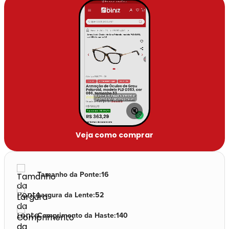
🔇
Veja como comprar
Tamanho da Ponte
:
16
Largura da Lente
:
52
Comprimento da Haste
:
140