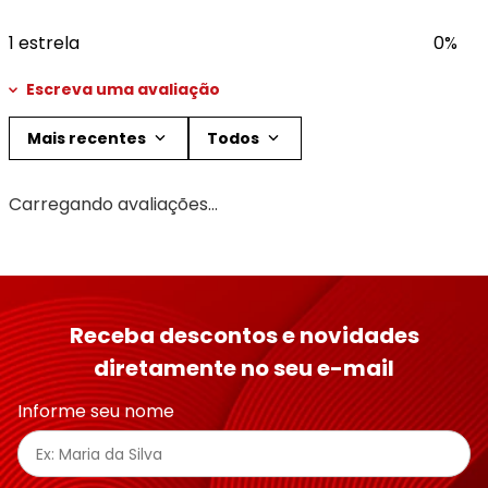
1 estrela
0%
Escreva uma avaliação
Mais recentes
Todos
Adicionar avaliação
Carregando avaliações…
Título
Avalie o produto de 1 a 5 estrelas
Receba descontos e novidades
★
★
★
★
★
diretamente no seu e-mail
Seu nome
Informe seu nome
Endereço de email