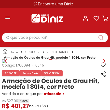
Encontre uma Diniz
ltar
ltar
ltar
ltar
ltar
ssórios
mações
rcas
randes
culos
lusivas
arcas
e Sol
Categorias
Acessórios
O que você procura?
Categorias
Busque
Categoria
Masculino
Correntes
Por
Masculino
Armações
Feminino
para
Marcas
Feminino
de Óculos
Infantil
Óculos
Ray-
Infantil
Óculos
OCULOS
RECEITUARIO
Unissex
Estojos
Ban
Unissex
de Sol
Armação de Óculos de Grau Hit, modelo 1 8014, cor Preto
Busque
para
Prada
Busque
Corrente
Por
Óculos
Código:
1766094
-
16545
Armani
Por
Marcas
para
Soluções
Marcas
Exchange
Ana
Óculos
20%
OFF
Só na Diniz
5% OFF PIX
e
Ray-
Tommy
Hickmann
Estojo
Armação de Óculos de Grau Hit,
Cuidados
Ban
Hilfiger
Bulget
para
modelo 1 8014, cor Preto
Prada
Ana
Miu-
Óculos
Vendido e entregue por
Ana
oticasdiniz
Hickmann
Miu
Gênero
Hickmann
Guess
Guess
Masculino
R$ 527,99
-
20
%
R$
401
,
27
Tecnol
Speedo
Lacoste
Feminino
no Pix (
5
%)
Miu-
Atittude