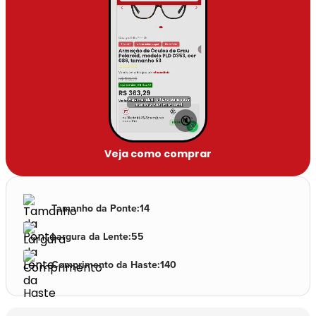
🔇
Veja como comprar
Tamanho da Ponte
:
14
Largura da Lente
:
55
Comprimento da Haste
:
140