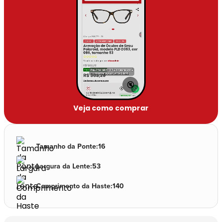
🔇
Veja como comprar
Tamanho da Ponte
:
16
Largura da Lente
:
53
Comprimento da Haste
:
140