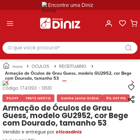
Encontre uma Diniz
ltar
ltar
ltar
ltar
ltar
ssórios
mações
rcas
randes
culos
lusivas
arcas
e Sol
Categorias
Acessórios
O que você procura?
Categorias
Busque
Categoria
Masculino
Correntes
Por
Masculino
Armações
Feminino
para
Marcas
Feminino
de Óculos
Infantil
Óculos
Ray-
Infantil
Óculos
OCULOS
RECEITUARIO
Unissex
Estojos
Ban
Unissex
de Sol
Armação de Óculos de Grau Guess, modelo GU2952, cor Bege
Busque
para
com Dourado, tamanho 53
Prada
Busque
Corrente
Por
Óculos
Armani
Por
Marcas
para
Soluções
Código:
1741393
-
13510
Marcas
Exchange
Ana
Óculos
e
5%
OFF
FRETE GRÁTIS
Ganhe Lente Grátis
5% OFF PIX
Ray-
Tommy
Hickmann
Estojo
Cuidados
Ban
Armação de Óculos de Grau
Hilfiger
Bulget
para
Prada
Ana
Guess, modelo GU2952, cor Bege
Miu-
Óculos
Ana
Hickmann
Miu
com Dourado, tamanho 53
Gênero
Hickmann
Guess
Guess
Masculino
Vendido e entregue por
oticasdiniz
Tecnol
Speedo
Lacoste
Feminino
Miu-
Atittude