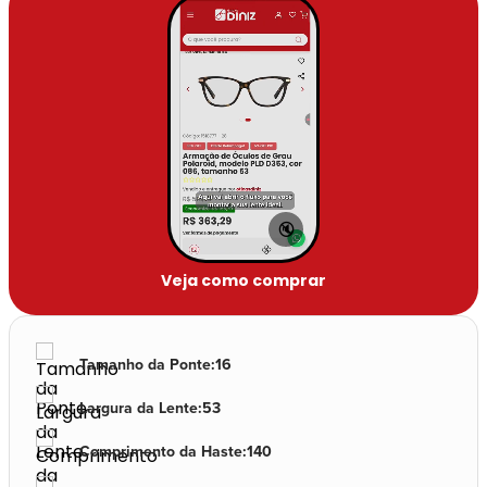
🔇
Veja como comprar
Tamanho da Ponte
:
16
Largura da Lente
:
53
Comprimento da Haste
:
140