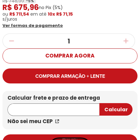
R$ 748,99
Ray-
Infantil
-
5
%
R$
675
,
96
Miu
Bulget
no Pix (
5
%)
Ban
Unissex
Polaroid
ou
R$ 711,54
Todas
em até
10x
R$ 71,15
Marcas
Todas
s/juros
Vogue
as
Exclusivas
as
Ver formas de pagamento
Todas
Marcas
Dii
Marcas
as
Marcas
Collection
Marcas
Exclusivas
Marcas
DNZ
Exclusivas
Dii
Marcas
Dii
Hit
Exclusivas
Collection
COMPRAR AGORA
Collection
Ono
Dii
DNZ
Hit
Collection
Hit
DNZ
DNZ
Ono
COMPRAR ARMAÇÃO + LENTE
Ono
Hit
Todas
Todas
Ono
Exclusivas
Exclusivas
Totas
Exclusivas
Não sei meu CEP