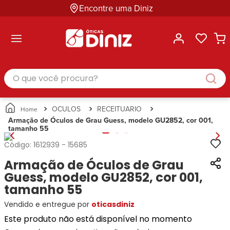
Encontre uma Diniz
ltar
ltar
ltar
ltar
ltar
ssórios
mações
rcas
randes
culos
lusivas
arcas
e Sol
Categorias
Acessórios
O que você procura?
Categorias
Busque
Categoria
Masculino
Correntes
Por
Masculino
Armações
Feminino
para
Marcas
Feminino
de Óculos
Infantil
Óculos
Ray-
Infantil
Óculos
OCULOS
RECEITUARIO
Unissex
Estojos
Ban
Unissex
de Sol
Armação de Óculos de Grau Guess, modelo GU2852, cor 001,
Busque
para
tamanho 55
Prada
Busque
Corrente
Por
Óculos
Armani
Por
Marcas
para
Soluções
Código:
1612939
-
15685
Marcas
Exchange
Ana
Óculos
e
Armação de Óculos de Grau
Ray-
Tommy
Hickmann
Estojo
Cuidados
Ban
Guess, modelo GU2852, cor 001,
Hilfiger
Bulget
para
Prada
Ana
tamanho 55
Miu-
Óculos
Ana
Hickmann
Miu
Gênero
Vendido e entregue por
oticasdiniz
Hickmann
Guess
Guess
Masculino
Este produto não está disponível no momento
Tecnol
Speedo
Lacoste
Feminino
Miu-
Atittude