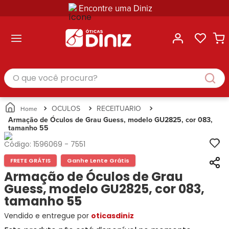
Encontre uma Diniz
ltar
ltar
ltar
ltar
ltar
ssórios
mações
rcas
randes
culos
lusivas
arcas
e Sol
Categorias
Acessórios
O que você procura?
Categorias
Busque
Categoria
Masculino
Correntes
Por
Masculino
Armações
Feminino
para
Marcas
Feminino
de Óculos
Infantil
Óculos
Ray-
Infantil
Óculos
OCULOS
RECEITUARIO
Unissex
Estojos
Ban
Unissex
de Sol
Armação de Óculos de Grau Guess, modelo GU2825, cor 083,
Busque
para
tamanho 55
Prada
Busque
Corrente
Por
Óculos
Armani
Por
Marcas
para
Soluções
Código:
1596069
-
7551
Marcas
Exchange
Ana
Óculos
e
FRETE GRÁTIS
Ganhe Lente Grátis
Ray-
Tommy
Hickmann
Estojo
Cuidados
Ban
Armação de Óculos de Grau
Hilfiger
Bulget
para
Prada
Ana
Guess, modelo GU2825, cor 083,
Miu-
Óculos
Ana
Hickmann
Miu
tamanho 55
Gênero
Hickmann
Guess
Guess
Masculino
Vendido e entregue por
oticasdiniz
Tecnol
Speedo
Lacoste
Feminino
Miu-
Atittude