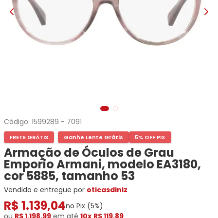
Ray-
Infantil
Miu
Bulget
Ban
Unissex
Polaroid
Todas
Marcas
Todas
Vogue
as
Exclusivas
as
Todas
Marcas
Dii
Marcas
as
Marcas
Collection
Marcas
Exclusivas
Marcas
DNZ
Exclusivas
Dii
Marcas
Dii
Hit
Exclusivas
Collection
Collection
Ono
Dii
DNZ
Hit
Collection
Hit
DNZ
DNZ
Ono
Ono
Código:
1599289
-
7091
Hit
Todas
Todas
Ono
FRETE GRÁTIS
Ganhe Lente Grátis
5% OFF PIX
Exclusivas
Exclusivas
Totas
Armação de Óculos de Grau
Exclusivas
Emporio Armani, modelo EA3180,
cor 5885, tamanho 53
Vendido e entregue por
oticasdiniz
R$
1
.
139
,
04
no Pix (
5
%)
ou
R$ 1.198,99
em até
10x
R$ 119,89