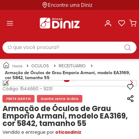
Encontre uma Diniz
ltar
ltar
ltar
ltar
ltar
ssórios
mações
rcas
randes
culos
lusivas
arcas
e Sol
Categorias
Acessórios
O que você procura?
Categorias
Busque
Categoria
Masculino
Correntes
Por
Masculino
Armações
Feminino
para
Marcas
Feminino
de Óculos
Infantil
Óculos
Ray-
Infantil
Óculos
OCULOS
RECEITUARIO
Unissex
Estojos
Ban
Unissex
de Sol
Armação de Óculos de Grau Emporio Armani, modelo EA3169,
Busque
para
cor 5842, tamanho 55
Prada
Busque
Corrente
Por
Óculos
Armani
Por
Marcas
para
Soluções
Código:
1544660
-
9231
Marcas
Exchange
Ana
Óculos
e
Ray-
Tommy
FRETE GRÁTIS
Ganhe Lente Grátis
Hickmann
Estojo
Cuidados
Ban
Hilfiger
Bulget
Armação de Óculos de Grau
para
Prada
Ana
Miu-
Óculos
Emporio Armani, modelo EA3169,
Ana
Hickmann
Miu
Gênero
cor 5842, tamanho 55
Hickmann
Guess
Guess
Masculino
Vendido e entregue por
Tecnol
oticasdiniz
Speedo
Lacoste
Feminino
Miu-
Atittude