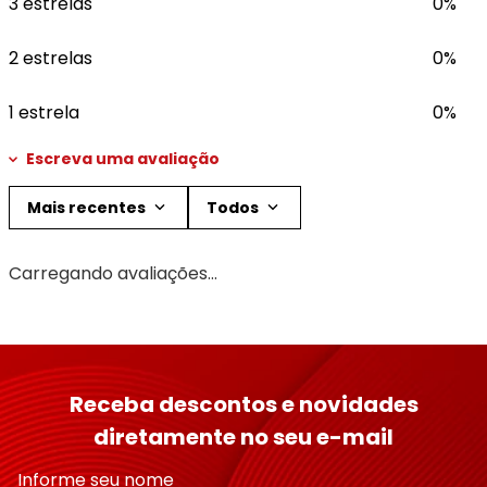
3 estrelas
0%
2 estrelas
0%
1 estrela
0%
Escreva uma avaliação
Mais recentes
Todos
Adicionar avaliação
Carregando avaliações…
Título
Avalie o produto de 1 a 5 estrelas
Receba descontos e novidades
★
★
★
★
★
diretamente no seu e-mail
Seu nome
Informe seu nome