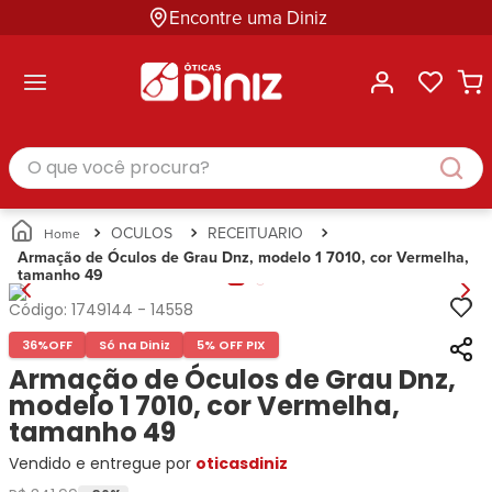
Encontre uma Diniz
ltar
ltar
ltar
ltar
ltar
ssórios
mações
rcas
randes
culos
lusivas
arcas
e Sol
Categorias
Acessórios
O que você procura?
Categorias
Busque
Categoria
Masculino
Correntes
Por
Masculino
Armações
Feminino
para
Marcas
Feminino
de Óculos
Infantil
Óculos
Ray-
Infantil
Óculos
OCULOS
RECEITUARIO
Unissex
Estojos
Ban
Unissex
de Sol
Armação de Óculos de Grau Dnz, modelo 1 7010, cor Vermelha,
Busque
para
tamanho 49
Prada
Busque
Corrente
Por
Óculos
Armani
Por
Marcas
para
Soluções
Código:
1749144
-
14558
Marcas
Exchange
Ana
Óculos
e
36%
OFF
Só na Diniz
5% OFF PIX
Ray-
Tommy
Hickmann
Estojo
Cuidados
Ban
Armação de Óculos de Grau Dnz,
Hilfiger
Bulget
para
Prada
Ana
modelo 1 7010, cor Vermelha,
Miu-
Óculos
Ana
Hickmann
Miu
tamanho 49
Gênero
Hickmann
Guess
Guess
Masculino
Vendido e entregue por
oticasdiniz
Tecnol
Speedo
Lacoste
Feminino
Miu-
Atittude