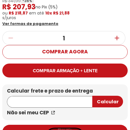
R$ 341,99
Ray-
Infantil
-
36
%
R$
207
,
93
Miu
Bulget
no Pix (
5
%)
Ban
Unissex
Polaroid
ou
R$ 218,87
Todas
em até
10x
R$ 21,88
Marcas
Todas
s/juros
Vogue
as
Exclusivas
as
Ver formas de pagamento
Todas
Marcas
Dii
Marcas
as
Marcas
Collection
Marcas
Exclusivas
Marcas
DNZ
Exclusivas
Dii
Marcas
Dii
Hit
Exclusivas
Collection
COMPRAR AGORA
Collection
Ono
Dii
DNZ
Hit
Collection
Hit
DNZ
DNZ
Ono
COMPRAR ARMAÇÃO + LENTE
Ono
Hit
Todas
Todas
Ono
Exclusivas
Exclusivas
Totas
Exclusivas
Não sei meu CEP