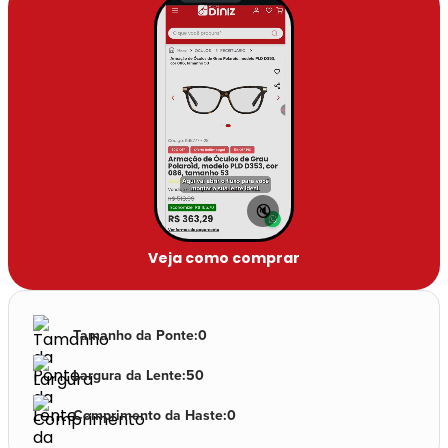
🔇
Veja como comprar
Tamanho da Ponte
:
0
Largura da Lente
:
50
Comprimento da Haste
:
0