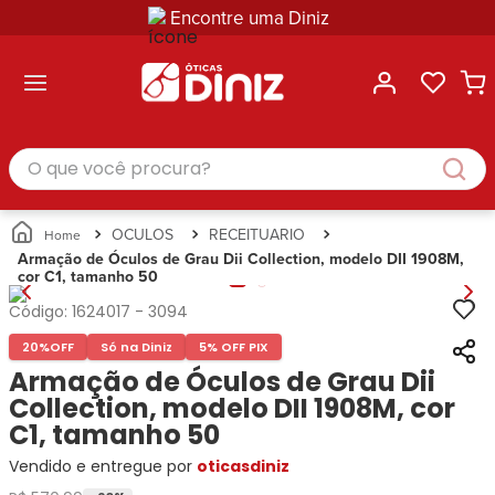
Encontre uma Diniz
ltar
ltar
ltar
ltar
ltar
ssórios
mações
rcas
randes
culos
lusivas
arcas
e Sol
Categorias
Acessórios
O que você procura?
Categorias
Busque
Categoria
Masculino
Correntes
Por
Masculino
Armações
Feminino
para
Marcas
Feminino
de Óculos
Infantil
Óculos
Ray-
Infantil
Óculos
OCULOS
RECEITUARIO
Unissex
Estojos
Ban
Unissex
de Sol
Armação de Óculos de Grau Dii Collection, modelo DII 1908M,
Busque
para
cor C1, tamanho 50
Prada
Busque
Corrente
Por
Óculos
Armani
Por
Marcas
para
Soluções
Código:
1624017
-
3094
Marcas
Exchange
Ana
Óculos
e
20%
OFF
Só na Diniz
5% OFF PIX
Ray-
Tommy
Hickmann
Estojo
Cuidados
Ban
Armação de Óculos de Grau Dii
Hilfiger
Bulget
para
Prada
Ana
Collection, modelo DII 1908M, cor
Miu-
Óculos
Ana
Hickmann
Miu
C1, tamanho 50
Gênero
Hickmann
Guess
Guess
Masculino
Vendido e entregue por
oticasdiniz
Tecnol
Speedo
Lacoste
Feminino
Miu-
Atittude