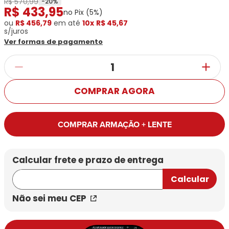
R$ 570,99
Ray-
Infantil
-
20
%
R$
433
,
95
Miu
Bulget
no Pix (
5
%)
Ban
Unissex
Polaroid
ou
R$ 456,79
Todas
em até
10x
R$ 45,67
Marcas
Todas
s/juros
Vogue
as
Exclusivas
as
Ver formas de pagamento
Todas
Marcas
Dii
Marcas
as
Marcas
Collection
Marcas
Exclusivas
Marcas
DNZ
Exclusivas
Dii
Marcas
Dii
Hit
Exclusivas
Collection
COMPRAR AGORA
Collection
Ono
Dii
DNZ
Hit
Collection
Hit
DNZ
DNZ
Ono
COMPRAR ARMAÇÃO + LENTE
Ono
Hit
Todas
Todas
Ono
Exclusivas
Exclusivas
Totas
Exclusivas
Não sei meu CEP