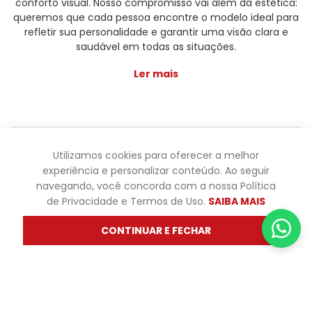
conforto visual. Nosso compromisso vai além da estética:
queremos que cada pessoa encontre o modelo ideal para
refletir sua personalidade e garantir uma visão clara e
saudável em todas as situações.
Ler mais
Óticas Diniz ® - Todos os direitos reservados - Os preços e
Utilizamos cookies para oferecer a melhor
promoções são válidas apenas para produtos vendidos
experiência e personalizar conteúdo. Ao seguir
pela oticasdiniz.com.br. Os preços de lojas físicas podem
navegando, você concorda com a nossa Política
variar. Não fazemos trocas em lojas físicas, apenas pelo
de Privacidade e Termos de Uso.
SAIBA MAIS
atendimento.
CONTINUAR E FECHAR
Powered by