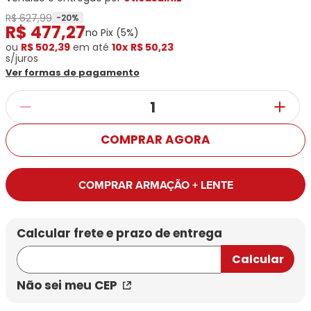
Ray-
Infantil
Miu
Bulget
R$ 627,99
Ban
Unissex
-
20
%
R$
477
,
27
Polaroid
Todas
no Pix (
5
%)
Marcas
Todas
Vogue
as
ou
Exclusivas
R$ 502,39
em até
10x
R$ 50,23
as
s/juros
Todas
Marcas
Dii
Marcas
Ver formas de pagamento
as
Marcas
Collection
Marcas
Exclusivas
Marcas
DNZ
Exclusivas
Dii
Marcas
Dii
Hit
Exclusivas
Collection
Collection
Ono
Dii
DNZ
Hit
COMPRAR AGORA
Collection
Hit
DNZ
DNZ
Ono
Ono
Hit
Todas
COMPRAR ARMAÇÃO + LENTE
Todas
Ono
Exclusivas
Exclusivas
Totas
Exclusivas
Não sei meu CEP