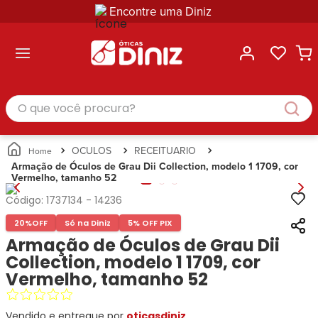
Encontre uma Diniz
ltar
ltar
ltar
ltar
ltar
ssórios
mações
rcas
randes
culos
lusivas
arcas
e Sol
Categorias
Acessórios
O que você procura?
Categorias
Busque
Categoria
Masculino
Correntes
Por
Masculino
Armações
Feminino
para
Marcas
Feminino
de Óculos
Infantil
Óculos
Ray-
Infantil
Óculos
OCULOS
RECEITUARIO
Unissex
Estojos
Ban
Unissex
de Sol
Armação de Óculos de Grau Dii Collection, modelo 1 1709, cor
Busque
para
Vermelho, tamanho 52
Prada
Busque
Corrente
Por
Óculos
Armani
Por
Marcas
para
Soluções
Código:
1737134
-
14236
Marcas
Exchange
Ana
Óculos
e
20%
OFF
Só na Diniz
5% OFF PIX
Ray-
Tommy
Hickmann
Estojo
Cuidados
Ban
Armação de Óculos de Grau Dii
Hilfiger
Bulget
para
Prada
Ana
Collection, modelo 1 1709, cor
Miu-
Óculos
Ana
Hickmann
Miu
Vermelho, tamanho 52
Gênero
Hickmann
Guess
Guess
Masculino
Tecnol
Speedo
Lacoste
Feminino
Vendido e entregue por
oticasdiniz
Miu-
Atittude