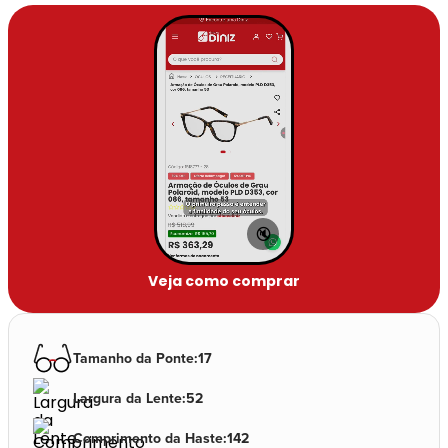
🔇
Veja como comprar
Tamanho da Ponte
:
17
Largura da Lente
:
52
Comprimento da Haste
:
142