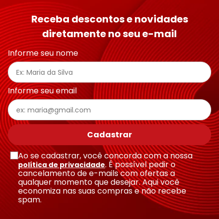
Seu nome
Receba descontos e novidades
diretamente no seu e-mail
Endereço de email
Informe seu nome
Escreva uma avaliação
Informe seu email
Cadastrar
Ao se cadastrar, você concorda com a nossa
Enviar avaliação
. É possível pedir o
política de privacidade
cancelamento de e-mails com ofertas a
qualquer momento que desejar. Aqui você
economiza nas suas compras e não recebe
spam.