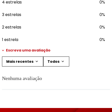
4 estrelas
0%
3 estrelas
0%
2 estrelas
0%
1 estrela
0%
Escreva uma avaliação
Mais recentes
Todos
Adicionar avaliação
Nenhuma avaliação
Título
Avalie o produto de 1 a 5 estrelas
★
★
★
★
★