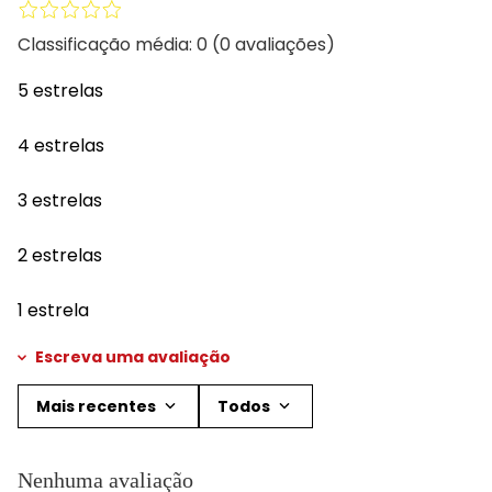
Classificação média: 0
(0 avaliações)
5 estrelas
4 estrelas
3 estrelas
2 estrelas
1 estrela
Escreva uma avaliação
Mais recentes
Todos
Adicionar avaliação
Nenhuma avaliação
Título