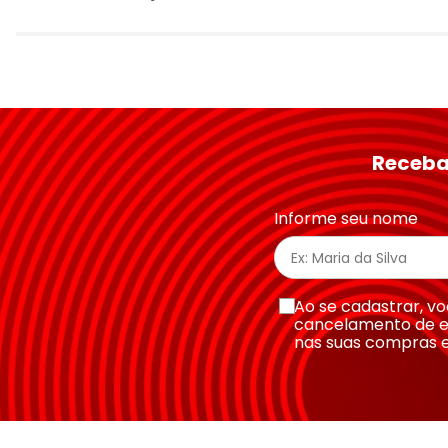
Avalie o produto de 1 a 5 estrelas
★
★
★
★
★
Seu nome
Receba
Endereço de email
Informe seu nome
Escreva uma avaliação
Ao se cadastrar, 
cancelamento de e
nas suas compras 