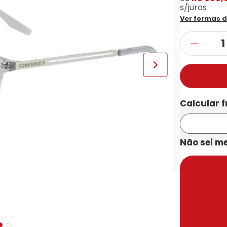
s/juros
Ver formas 
Não sei m