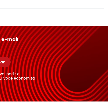
 e-mail
ar
ível pedir o
ui você economiza