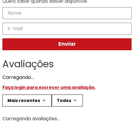
Quero saber quando estiver disponível
Ray-
Infantil
Miu
Bulget
Ban
Unissex
Polaroid
Todas
Marcas
Todas
Vogue
as
Exclusivas
as
Todas
Marcas
Dii
Marcas
as
Marcas
Collection
Marcas
Exclusivas
Marcas
DNZ
Exclusivas
Enviar
Dii
Marcas
Dii
Hit
Exclusivas
Collection
Collection
Ono
Dii
DNZ
Hit
Avaliações
Collection
Hit
DNZ
DNZ
Ono
Ono
Carregando…
Hit
Todas
Todas
Ono
Exclusivas
Exclusivas
Faça login para escrever uma avaliação.
Totas
Exclusivas
Mais recentes
Todos
Carregando avaliações…