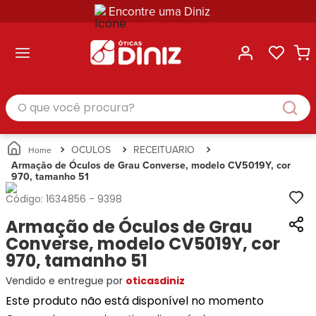
Encontre uma Diniz
ltar
ltar
ltar
ltar
ltar
ssórios
mações
rcas
randes
culos
lusivas
arcas
e Sol
Categorias
Acessórios
O que você procura?
Categorias
Busque
Categoria
Masculino
Correntes
Por
Masculino
Armações
Feminino
para
Marcas
Feminino
de Óculos
Infantil
Óculos
Ray-
Infantil
Óculos
OCULOS
RECEITUARIO
Unissex
Estojos
Ban
Unissex
de Sol
Armação de Óculos de Grau Converse, modelo CV5019Y, cor
Busque
para
970, tamanho 51
Prada
Busque
Corrente
Por
Óculos
Armani
Por
Marcas
para
Soluções
Código:
1634856
-
9398
Marcas
Exchange
Ana
Óculos
e
Armação de Óculos de Grau
Ray-
Tommy
Hickmann
Estojo
Cuidados
Ban
Converse, modelo CV5019Y, cor
Hilfiger
Bulget
para
Prada
Ana
970, tamanho 51
Miu-
Óculos
Ana
Hickmann
Miu
Gênero
Vendido e entregue por
oticasdiniz
Hickmann
Guess
Guess
Masculino
Este produto não está disponível no momento
Tecnol
Speedo
Lacoste
Feminino
Miu-
Atittude