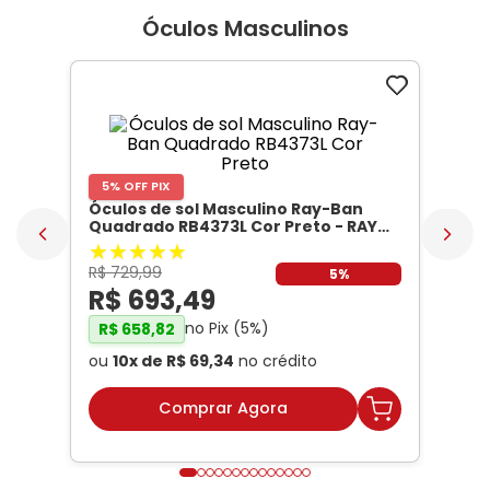
Óculos Masculinos
5% OFF PIX
Óculos de sol Masculino Ray-Ban
Quadrado RB4373L Cor Preto
- RAY
BAN
★
★
★
★
★
R$
729
,
99
5%
R$
693
,
49
no Pix (
5
%)
R$
658
,
82
ou
10
x de
R$
69
,
34
no crédito
Comprar Agora