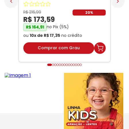
DNZ
R$
216
,
99
20%
R$
173
,
59
no Pix (
5
%)
R$
164
,
91
ou
10
x de
R$
17
,
35
no crédito
Comprar com Grau