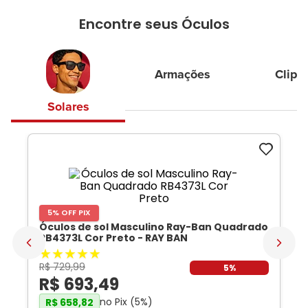
Encontre seus Óculos
Armações
Clip-
Solares
5% OFF PIX
Óculos de sol Masculino Ray-Ban Quadrado
RB4373L Cor Preto
- RAY BAN
★
★
★
★
★
R$
729
,
99
5%
R$
693
,
49
no Pix (
5
%)
R$
658
,
82