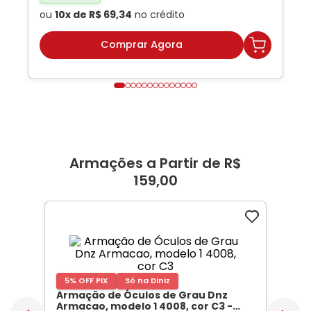
ou
10
x de
R$
69
,
34
no crédito
Comprar Agora
Armações a Partir de R$
159,00
5% OFF PIX
Só na Diniz
Armação de Óculos de Grau Dnz
Armacao, modelo 1 4008, cor C3
-