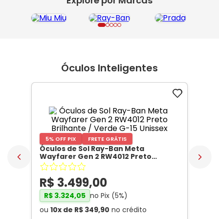
Explore por Marcas
Ray-
Infantil
Miu
Bulget
Ban
Unissex
Polaroid
Todas
Marcas
Todas
Vogue
as
Exclusivas
as
Todas
Marcas
Dii
Marcas
as
Marcas
Collection
Marcas
Exclusivas
Marcas
DNZ
Exclusivas
Óculos Inteligentes
Dii
Marcas
Dii
Hit
Exclusivas
Collection
Collection
Ono
Dii
DNZ
Hit
Collection
Hit
DNZ
DNZ
Ono
Ono
Hit
Todas
Todas
Ono
Exclusivas
5% OFF PIX
FRETE GRÁTIS
Exclusivas
Óculos de Sol Ray-Ban Meta
Totas
Wayfarer Gen 2 RW4012 Preto
Exclusivas
Brilhante / Verde G-15 Unissex
- RAY
BAN META
R$
3
.
499
,
00
no Pix (
5
%)
R$
3
.
324
,
05
ou
10
x de
R$
349
,
90
no crédito