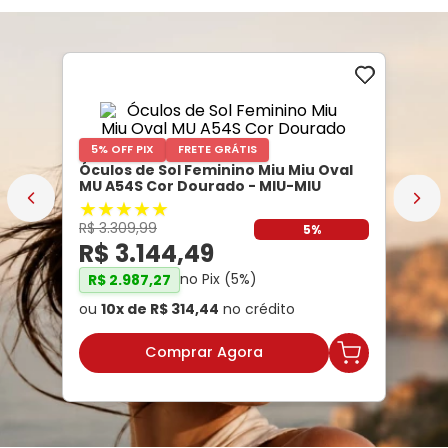
5% OFF PIX
FRETE GRÁTIS
Óculos de Sol Feminino Miu Miu Oval
MU A54S Cor Dourado
- MIU-MIU
★
★
★
★
★
R$
3
.
309
,
99
5%
R$
3
.
144
,
49
no Pix (
5
%)
R$
2
.
987
,
27
ou
10
x de
R$
314
,
44
no crédito
Comprar Agora