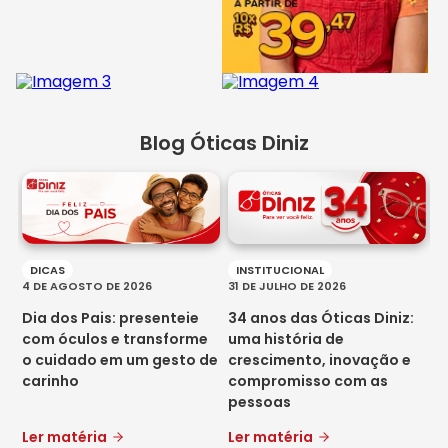
Blog Óticas Diniz
r
DICAS
INSTITUCIONAL
4 DE AGOSTO DE 2026
31 DE JULHO DE 2026
26
Dia dos Pais: presenteie
34 anos das Óticas Diniz:
D
com óculos e transforme
uma história de
s
o cuidado em um gesto de
crescimento, inovação e
t
carinho
compromisso com as
c
pessoas
Ler matéria
Ler matéria
L