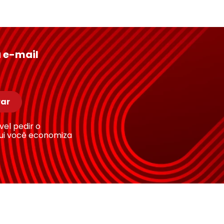
 e-mail
ar
ível pedir o
ui você economiza