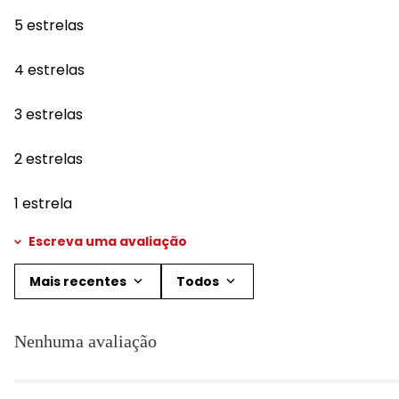
5 estrelas
4 estrelas
3 estrelas
2 estrelas
1 estrela
Escreva uma avaliação
Mais recentes
Todos
Adicionar avaliação
Nenhuma avaliação
Título