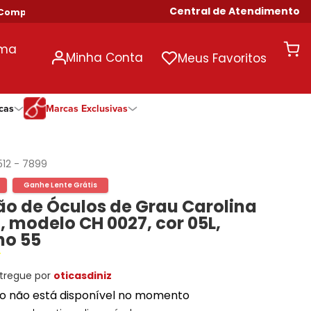
Central de Atendimento
pras Acima de R$ 699!
uma
Minha Conta
Meus Favoritos
cas
Marcas Exclusivas
ivas
Duração
Somente Na Diniz
Marcas Exclusivas
Marcas Exclusivas
Quinzenal
DNZ
Dii Collection
Dii Collection
512
-
7899
Mensal
Dii Collection
Hit
Hit
Ganhe Lente Grátis
Anual
Hit
DNZ
DNZ
o de Óculos de Grau Carolina
Todas as Durações
Ono
Ono
Ono
, modelo CH 0027, cor 05L,
Todas Exclusivas
Todas Exclusivas
o 55
tregue por
oticasdiniz
to não está disponível no momento