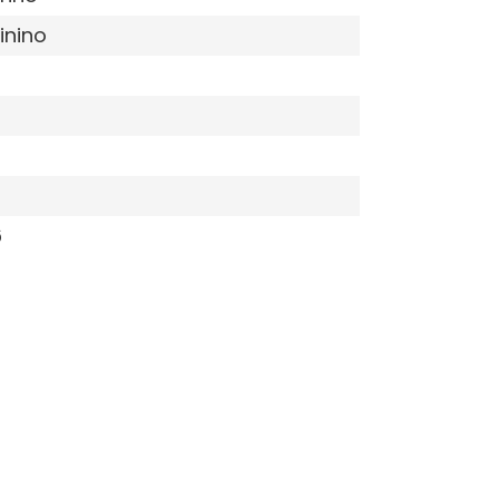
inino
6