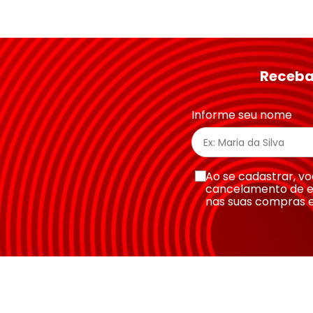
Avalie o produto de 1 a 5 estrelas
★
★
★
★
★
Seu nome
Receba
Endereço de email
Informe seu nome
Escreva uma avaliação
Ao se cadastrar, 
cancelamento de e
nas suas compras 
Enviar avaliação