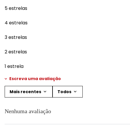
5 estrelas
4 estrelas
3 estrelas
2 estrelas
1 estrela
Escreva uma avaliação
Mais recentes
Todos
Adicionar avaliação
Nenhuma avaliação
Título