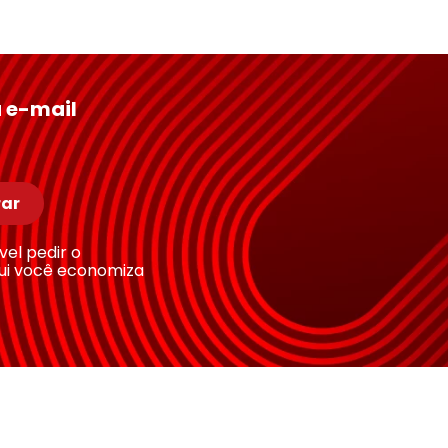
 e-mail
ar
ível pedir o
ui você economiza