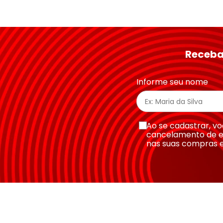
Avalie o produto de 1 a 5 estrelas
★
★
★
★
★
Seu nome
Receba
Endereço de email
Informe seu nome
Escreva uma avaliação
Ao se cadastrar, 
cancelamento de e
nas suas compras 
Enviar avaliação