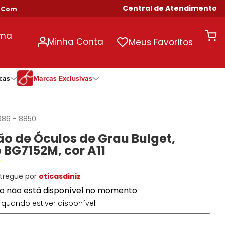
Central de Atendimento
mpras Acima de R$ 699!
uma
Minha Conta
Meus Favoritos
cas
Marcas Exclusivas
ivas
Duração
Somente Na Diniz
Marcas Exclusivas
Marcas Exclusivas
Quinzenal
DNZ
Dii Collection
Dii Collection
386
-
8850
Mensal
Dii Collection
Hit
Hit
o de Óculos de Grau Bulget,
Anual
Hit
DNZ
DNZ
BG7152M, cor A11
Todas as Durações
Ono
Ono
Ono
Todas Exclusivas
Todas Exclusivas
tregue por
oticasdiniz
to não está disponível no momento
quando estiver disponível