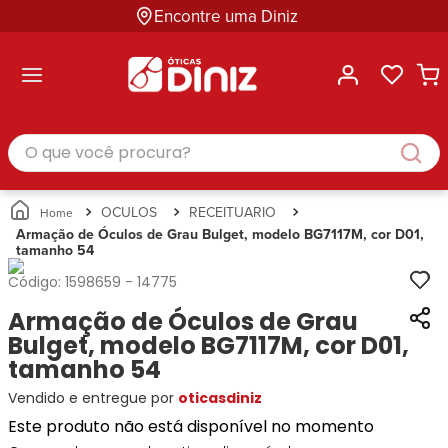
Encontre uma Diniz
ltar
ltar
ltar
ltar
ltar
ssórios
mações
rcas
randes
culos
lusivas
arcas
e Sol
Categorias
Acessórios
O que você procura?
Categorias
Busque
Categoria
Masculino
Correntes
Por
Masculino
Armações
Feminino
para
Marcas
Feminino
de Óculos
Infantil
Óculos
Ray-
Infantil
Óculos
OCULOS
RECEITUARIO
Unissex
Estojos
Ban
Unissex
de Sol
Armação de Óculos de Grau Bulget, modelo BG7117M, cor D01,
Busque
para
tamanho 54
Prada
Busque
Corrente
Por
Óculos
Armani
Por
Marcas
para
Soluções
Código:
1598659
-
14775
Marcas
Exchange
Ana
Óculos
e
Armação de Óculos de Grau
Ray-
Tommy
Hickmann
Estojo
Cuidados
Ban
Bulget, modelo BG7117M, cor D01,
Hilfiger
Bulget
para
Prada
Ana
tamanho 54
Miu-
Óculos
Ana
Hickmann
Miu
Gênero
Vendido e entregue por
oticasdiniz
Hickmann
Guess
Guess
Masculino
Este produto não está disponível no momento
Tecnol
Speedo
Lacoste
Feminino
Miu-
Atittude