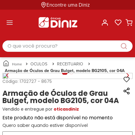
Encontre uma Diniz
ltar
ltar
ltar
ltar
ltar
ssórios
mações
rcas
randes
culos
lusivas
arcas
e Sol
Categorias
Acessórios
O que você procura?
Categorias
Busque
Categoria
Masculino
Correntes
Por
Masculino
Armações
Feminino
para
Marcas
Feminino
de Óculos
Infantil
Óculos
Ray-
Infantil
Óculos
OCULOS
RECEITUARIO
Unissex
Estojos
Ban
Unissex
de Sol
Armação de Óculos de Grau Bulget, modelo BG2105, cor 04A
Busque
para
Prada
Busque
Corrente
Por
Óculos
Código:
1702727
-
8675
Armani
Por
Marcas
para
Soluções
Marcas
Exchange
Ana
Óculos
Armação de Óculos de Grau
e
Ray-
Tommy
Hickmann
Estojo
Cuidados
Bulget, modelo BG2105, cor 04A
Ban
Hilfiger
Bulget
para
Prada
Ana
Vendido e entregue por
oticasdiniz
Miu-
Óculos
Ana
Hickmann
Miu
Gênero
Este produto não está disponível no momento
Hickmann
Guess
Guess
Masculino
Quero saber quando estiver disponível
Tecnol
Speedo
Lacoste
Feminino
Miu-
Atittude