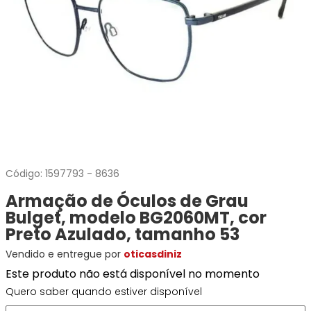
Ray-
Infantil
Miu
Bulget
Ban
Unissex
Polaroid
Todas
Marcas
Todas
Vogue
as
Exclusivas
as
Todas
Marcas
Dii
Marcas
as
Marcas
Collection
Marcas
Exclusivas
Marcas
DNZ
Exclusivas
Dii
Marcas
Dii
Hit
Exclusivas
Collection
Collection
Ono
Dii
DNZ
Hit
Collection
Hit
DNZ
DNZ
Ono
Ono
Código:
1597793
-
8636
Hit
Todas
Todas
Armação de Óculos de Grau
Ono
Exclusivas
Exclusivas
Totas
Bulget, modelo BG2060MT, cor
Exclusivas
Preto Azulado, tamanho 53
Vendido e entregue por
oticasdiniz
Este produto não está disponível no momento
Quero saber quando estiver disponível