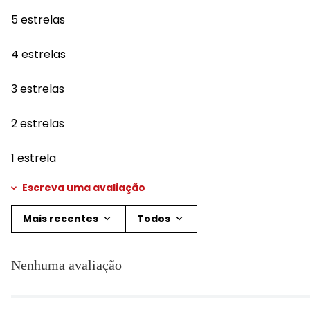
5 estrelas
4 estrelas
3 estrelas
2 estrelas
1 estrela
Escreva uma avaliação
Mais recentes
Todos
Adicionar avaliação
Nenhuma avaliação
Título