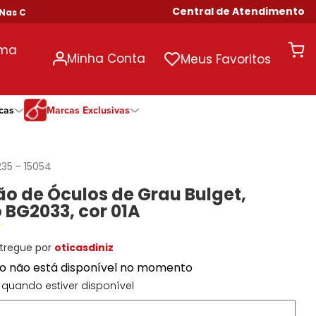
Central de Atendimento
Compras Acima de R$ 699!
uma
Minha Conta
Meus Favoritos
cas
Marcas Exclusivas
ivas
Duração
Somente Na Diniz
Marcas Exclusivas
Marcas Exclusivas
Quinzenal
DNZ
Dii Collection
Dii Collection
235
-
15054
Mensal
Dii Collection
Hit
Hit
o de Óculos de Grau Bulget,
Anual
Hit
DNZ
DNZ
 BG2033, cor 01A
Todas as Durações
Ono
Ono
Ono
Todas Exclusivas
Todas Exclusivas
tregue por
oticasdiniz
to não está disponível no momento
quando estiver disponível