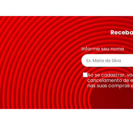
Avalie o produto de 1 a 5 estrelas
★
★
★
★
★
Seu nome
Receba
Endereço de email
Informe seu nome
Escreva uma avaliação
Ao se cadastrar, 
cancelamento de e
nas suas compras 
Enviar avaliação