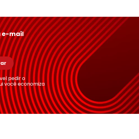
 e-mail
ar
ível pedir o
ui você economiza