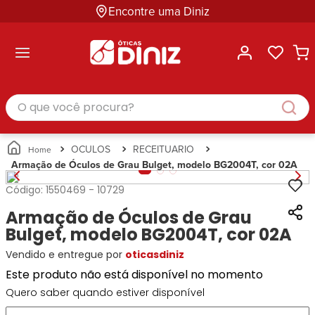
Encontre uma Diniz
ltar
ltar
ltar
ltar
ltar
ssórios
mações
rcas
randes
culos
lusivas
arcas
e Sol
Categorias
Acessórios
O que você procura?
Categorias
Busque
Categoria
Masculino
Correntes
Por
Masculino
Armações
Feminino
para
Marcas
Feminino
de Óculos
Infantil
Óculos
Ray-
Infantil
Óculos
OCULOS
RECEITUARIO
Unissex
Estojos
Ban
Unissex
de Sol
Armação de Óculos de Grau Bulget, modelo BG2004T, cor 02A
Busque
para
Prada
Busque
Corrente
Por
Óculos
Código:
1550469
-
10729
Armani
Por
Marcas
para
Soluções
Marcas
Exchange
Ana
Óculos
Armação de Óculos de Grau
e
Ray-
Tommy
Hickmann
Estojo
Cuidados
Bulget, modelo BG2004T, cor 02A
Ban
Hilfiger
Bulget
para
Prada
Ana
Vendido e entregue por
oticasdiniz
Miu-
Óculos
Ana
Hickmann
Miu
Gênero
Este produto não está disponível no momento
Hickmann
Guess
Guess
Masculino
Quero saber quando estiver disponível
Tecnol
Speedo
Lacoste
Feminino
Miu-
Atittude