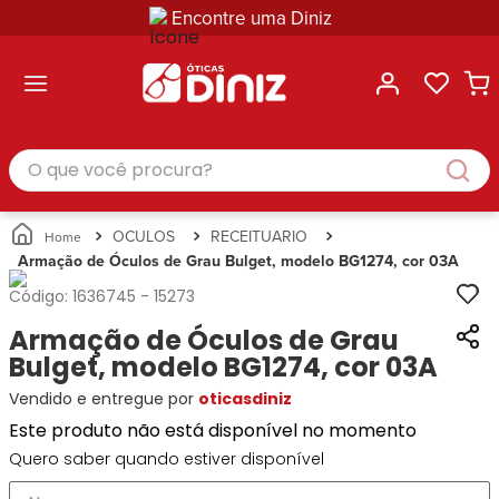
Encontre uma Diniz
ltar
ltar
ltar
ltar
ltar
ssórios
mações
rcas
randes
culos
lusivas
arcas
e Sol
Categorias
Acessórios
O que você procura?
Categorias
Busque
Categoria
Masculino
Correntes
Por
Masculino
Armações
Feminino
para
Marcas
Feminino
de Óculos
Infantil
Óculos
Ray-
Infantil
Óculos
OCULOS
RECEITUARIO
Unissex
Estojos
Ban
Unissex
de Sol
Armação de Óculos de Grau Bulget, modelo BG1274, cor 03A
Busque
para
Prada
Busque
Corrente
Por
Óculos
Código:
1636745
-
15273
Armani
Por
Marcas
para
Soluções
Marcas
Exchange
Ana
Armação de Óculos de Grau
Óculos
e
Ray-
Tommy
Hickmann
Estojo
Bulget, modelo BG1274, cor 03A
Cuidados
Ban
Hilfiger
Bulget
para
Vendido e entregue por
oticasdiniz
Prada
Ana
Miu-
Óculos
Ana
Hickmann
Este produto não está disponível no momento
Miu
Gênero
Hickmann
Guess
Guess
Masculino
Quero saber quando estiver disponível
Tecnol
Speedo
Lacoste
Feminino
Miu-
Atittude