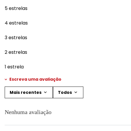
5 estrelas
4 estrelas
3 estrelas
2 estrelas
1 estrela
Escreva uma avaliação
Mais recentes
Todos
Adicionar avaliação
Nenhuma avaliação
Título