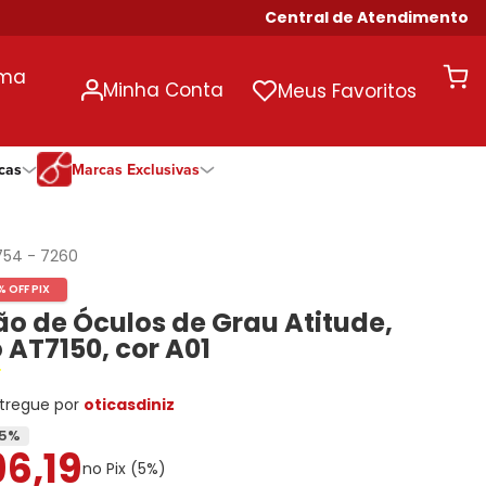
Central de Atendimento
uma
Minha Conta
Meus Favoritos
cas
Marcas Exclusivas
ivas
Duração
Somente Na Diniz
Marcas Exclusivas
Marcas Exclusivas
Quinzenal
DNZ
Dii Collection
Dii Collection
754
-
7260
Mensal
Dii Collection
Hit
Hit
% OFF PIX
Anual
Hit
DNZ
DNZ
o de Óculos de Grau Atitude,
Todas as Durações
Ono
Ono
Ono
AT7150, cor A01
Todas Exclusivas
Todas Exclusivas
tregue por
oticasdiniz
5
%
96
,
19
no Pix (
5
%)