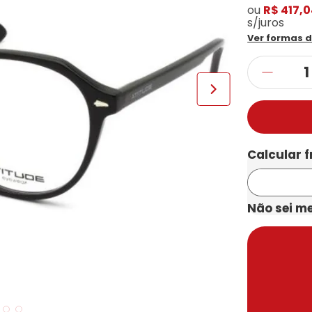
ou
R$ 417,
s/juros
Ver formas 
Não sei m