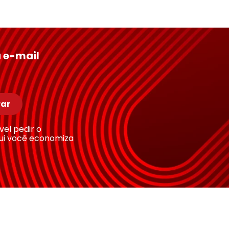
 e-mail
ar
ível pedir o
ui você economiza