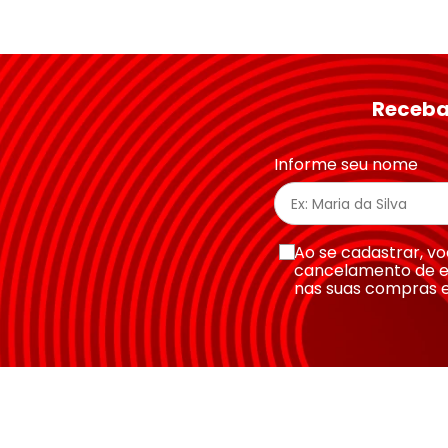
Avalie o produto de 1 a 5 estrelas
★
★
★
★
★
Seu nome
Receba
Endereço de email
Informe seu nome
Escreva uma avaliação
Ao se cadastrar, 
cancelamento de e
nas suas compras 
Enviar avaliação