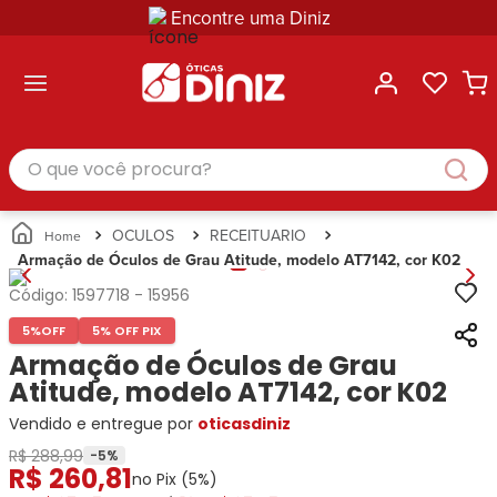
Encontre uma Diniz
ltar
ltar
ltar
ltar
ltar
ssórios
mações
rcas
randes
culos
lusivas
arcas
e Sol
Categorias
Acessórios
O que você procura?
Categorias
Busque
Categoria
Masculino
Correntes
Por
Masculino
Armações
Feminino
para
Marcas
Feminino
de Óculos
Infantil
Óculos
Ray-
Infantil
Óculos
OCULOS
RECEITUARIO
Unissex
Estojos
Ban
Unissex
de Sol
Armação de Óculos de Grau Atitude, modelo AT7142, cor K02
Busque
para
Prada
Busque
Corrente
Por
Óculos
Código:
1597718
-
15956
Armani
Por
Marcas
para
Soluções
Marcas
Exchange
Ana
Óculos
5%
OFF
5% OFF PIX
e
Ray-
Tommy
Hickmann
Estojo
Armação de Óculos de Grau
Cuidados
Ban
Hilfiger
Bulget
para
Atitude, modelo AT7142, cor K02
Prada
Ana
Miu-
Óculos
Vendido e entregue por
Ana
oticasdiniz
Hickmann
Miu
Gênero
Hickmann
Guess
Guess
Masculino
R$ 288,99
-
5
%
R$
260
,
81
Tecnol
Speedo
Lacoste
Feminino
no Pix (
5
%)
Miu-
Atittude