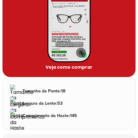
🔇
Veja como comprar
Tamanho da Ponte
:
18
Largura da Lente
:
53
Comprimento da Haste
:
145