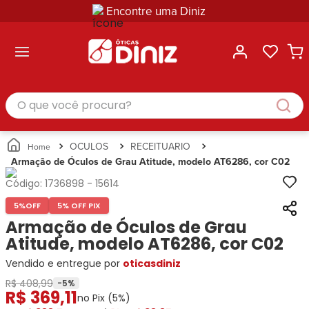
Encontre uma Diniz
ltar
ltar
ltar
ltar
ltar
ssórios
mações
rcas
randes
culos
lusivas
arcas
e Sol
Categorias
Acessórios
O que você procura?
Categorias
Busque
Categoria
Masculino
Correntes
Por
Masculino
Armações
Feminino
para
Marcas
Feminino
de Óculos
Infantil
Óculos
Ray-
Infantil
Óculos
OCULOS
RECEITUARIO
Unissex
Estojos
Ban
Unissex
de Sol
Armação de Óculos de Grau Atitude, modelo AT6286, cor C02
Busque
para
Prada
Busque
Corrente
Por
Óculos
Código:
1736898
-
15614
Armani
Por
Marcas
para
Soluções
Marcas
Exchange
Ana
Óculos
5%
OFF
5% OFF PIX
e
Ray-
Tommy
Hickmann
Estojo
Armação de Óculos de Grau
Cuidados
Ban
Hilfiger
Bulget
para
Atitude, modelo AT6286, cor C02
Prada
Ana
Miu-
Óculos
Vendido e entregue por
Ana
oticasdiniz
Hickmann
Miu
Gênero
Hickmann
Guess
Guess
Masculino
R$ 408,99
-
5
%
R$
369
,
11
Tecnol
Speedo
Lacoste
Feminino
no Pix (
5
%)
Miu-
Atittude