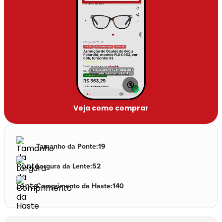
🔇
Veja como comprar
Tamanho da Ponte
:
19
Largura da Lente
:
52
Comprimento da Haste
:
140