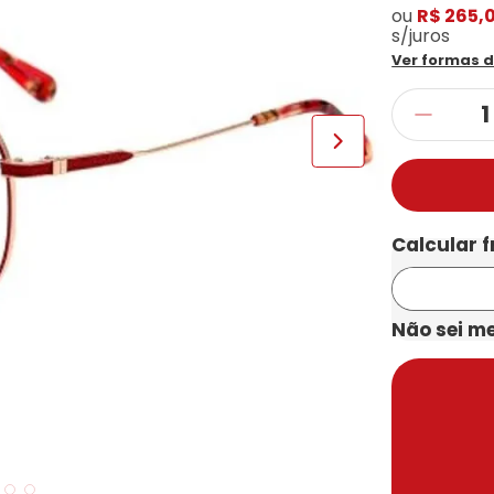
ou
R$ 265,
s/juros
Ver formas 
Não sei m