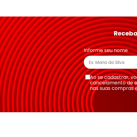
Avalie o produto de 1 a 5 estrelas
★
★
★
★
★
Seu nome
Receba
Endereço de email
Informe seu nome
Escreva uma avaliação
Ao se cadastrar, 
cancelamento de e
nas suas compras 
Enviar avaliação