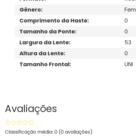
Gênero
:
Fem
Comprimento da Haste
:
0
Tamanho da Ponte
:
0
Largura da Lente
:
53
Altura da Lente
:
0
Tamanho Frontal
:
UNI
Avaliações
Classificação média: 0
(0 avaliações)