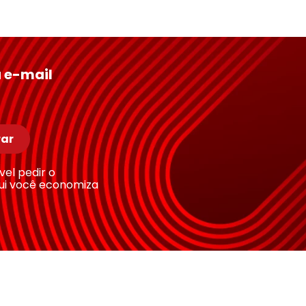
 e-mail
ar
ível pedir o
ui você economiza