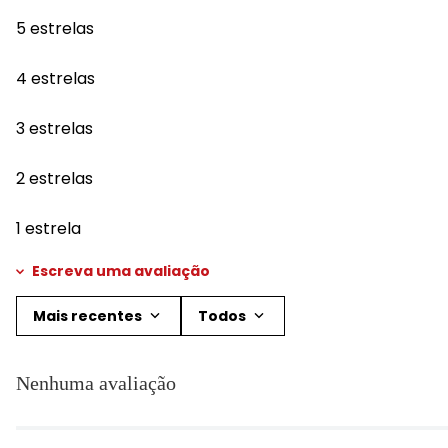
5 estrelas
4 estrelas
3 estrelas
2 estrelas
1 estrela
Escreva uma avaliação
Mais recentes
Todos
Adicionar avaliação
Nenhuma avaliação
Título