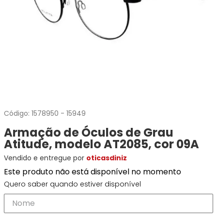
Ray-
Infantil
Miu
Bulget
Ban
Unissex
Polaroid
Todas
Marcas
Todas
Vogue
as
Exclusivas
as
Todas
Marcas
Dii
Marcas
as
Marcas
Collection
Marcas
Exclusivas
Marcas
DNZ
Exclusivas
Dii
Marcas
Dii
Hit
Exclusivas
Collection
Collection
Ono
Dii
DNZ
Hit
Collection
Hit
DNZ
Código:
1578950
-
15949
DNZ
Ono
Ono
Hit
Todas
Todas
Armação de Óculos de Grau
Ono
Exclusivas
Exclusivas
Atitude, modelo AT2085, cor 09A
Totas
Vendido e entregue por
oticasdiniz
Exclusivas
Este produto não está disponível no momento
Quero saber quando estiver disponível