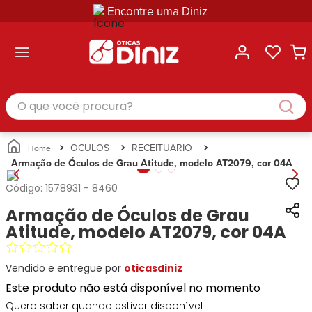
Encontre uma Diniz
ltar
ltar
ltar
ltar
ltar
ssórios
mações
rcas
randes
culos
lusivas
arcas
e Sol
Categorias
Acessórios
O que você procura?
Categorias
Busque
Categoria
Masculino
Correntes
Por
Masculino
Armações
Feminino
para
Marcas
Feminino
de Óculos
Infantil
Óculos
Ray-
Infantil
Óculos
OCULOS
RECEITUARIO
Unissex
Estojos
Ban
Unissex
de Sol
Armação de Óculos de Grau Atitude, modelo AT2079, cor 04A
Busque
para
Prada
Busque
Corrente
Por
Óculos
Código:
1578931
-
8460
Armani
Por
Marcas
para
Soluções
Marcas
Exchange
Ana
Óculos
Armação de Óculos de Grau
e
Ray-
Tommy
Hickmann
Estojo
Cuidados
Atitude, modelo AT2079, cor 04A
Ban
Hilfiger
Bulget
para
Prada
Ana
Miu-
Óculos
Ana
Hickmann
Vendido e entregue por
oticasdiniz
Miu
Gênero
Hickmann
Guess
Guess
Masculino
Este produto não está disponível no momento
Tecnol
Speedo
Lacoste
Feminino
Quero saber quando estiver disponível
Miu-
Atittude