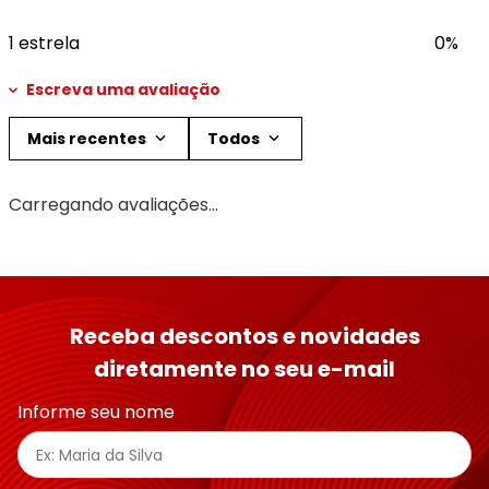
1 estrela
0%
Escreva uma avaliação
Mais recentes
Todos
Adicionar avaliação
Carregando avaliações…
Título
Avalie o produto de 1 a 5 estrelas
Receba descontos e novidades
★
★
★
★
★
diretamente no seu e-mail
Seu nome
Informe seu nome
Endereço de email