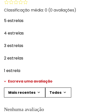
Classificação média: 0
(0 avaliações)
5 estrelas
4 estrelas
3 estrelas
2 estrelas
1 estrela
Escreva uma avaliação
Mais recentes
Todos
Adicionar avaliação
Nenhuma avaliação
Título