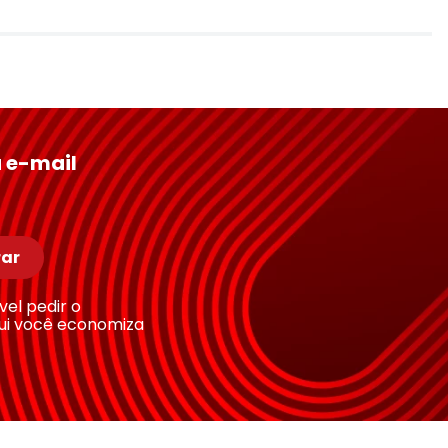
 e-mail
ar
ível pedir o
ui você economiza