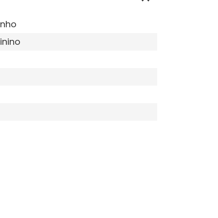
inho
inino