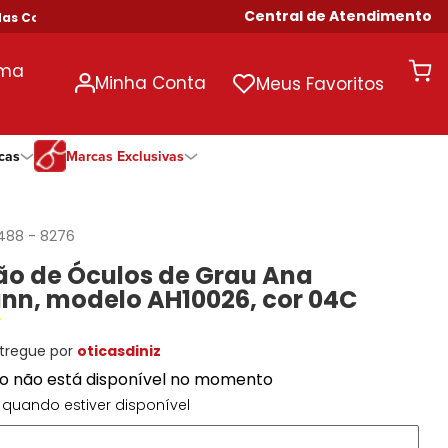
Central de Atendimento
pras Acima de R$ 699!
uma
Minha Conta
Meus Favoritos
cas
Marcas Exclusivas
ivas
Duração
Somente Na Diniz
Marcas Exclusivas
Marcas Exclusivas
Quinzenal
DNZ
Dii Collection
Dii Collection
488
-
8276
Mensal
Dii Collection
Hit
Hit
o de Óculos de Grau Ana
Anual
Hit
DNZ
DNZ
nn, modelo AH10026, cor 04C
Todas as Durações
Ono
Ono
Ono
Todas Exclusivas
Todas Exclusivas
tregue por
oticasdiniz
to não está disponível no momento
quando estiver disponível