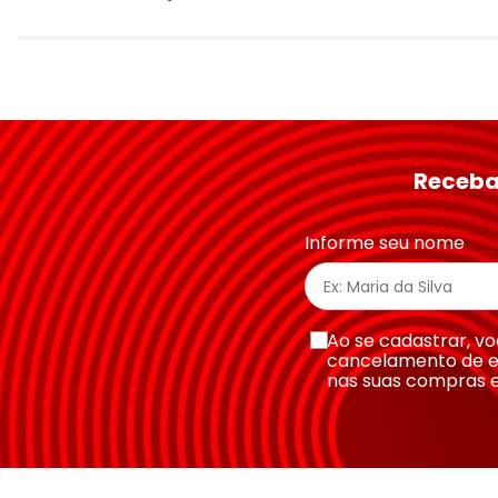
Avalie o produto de 1 a 5 estrelas
★
★
★
★
★
Seu nome
Receba
Endereço de email
Informe seu nome
Escreva uma avaliação
Ao se cadastrar, 
cancelamento de e
nas suas compras 