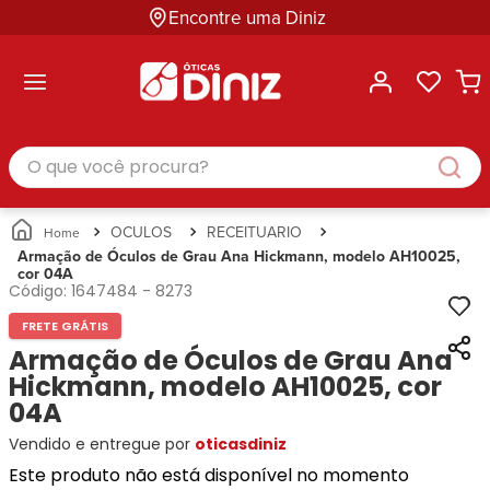
Encontre uma Diniz
ltar
ltar
ltar
ltar
ltar
ssórios
mações
rcas
randes
culos
lusivas
arcas
e Sol
Categorias
Acessórios
O que você procura?
Categorias
Busque
Categoria
Masculino
Correntes
Por
Masculino
Armações
Feminino
para
Marcas
Feminino
de Óculos
Infantil
Óculos
Ray-
Infantil
Óculos
OCULOS
RECEITUARIO
Unissex
Estojos
Ban
Unissex
de Sol
Armação de Óculos de Grau Ana Hickmann, modelo AH10025,
Busque
para
cor 04A
Prada
Busque
Corrente
Por
Óculos
Código:
1647484
-
8273
Armani
Por
Marcas
para
Soluções
Marcas
Exchange
Ana
Óculos
FRETE GRÁTIS
e
Ray-
Tommy
Hickmann
Estojo
Armação de Óculos de Grau Ana
Cuidados
Ban
Hilfiger
Bulget
para
Hickmann, modelo AH10025, cor
Prada
Ana
Miu-
Óculos
04A
Ana
Hickmann
Miu
Gênero
Hickmann
Guess
Vendido e entregue por
oticasdiniz
Guess
Masculino
Tecnol
Speedo
Lacoste
Feminino
Este produto não está disponível no momento
Miu-
Atittude