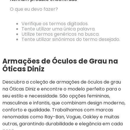
Ray-
Infantil
Miu
Bulget
Ban
Unissex
O que eu devo fazer?
Polaroid
Todas
Marcas
Todas
Vogue
as
Exclusivas
as
Verifique os termos digitados.
Todas
Marcas
Dii
Marcas
Tente utilizar uma única palavra.
as
Marcas
Collection
Marcas
Utilize termos genéricos na busca.
Exclusivas
Marcas
DNZ
Exclusivas
Tente utilizar sinônimos do termo desejado.
Dii
Marcas
Dii
Hit
Exclusivas
Collection
Collection
Ono
Dii
DNZ
Hit
Armações de Óculos de Grau na 
Collection
Hit
DNZ
Óticas Diniz
DNZ
Ono
Ono
Hit
Todas
Todas
Descubra a coleção de armações de óculos de grau 
Ono
Exclusivas
Exclusivas
na Óticas Diniz e encontre o modelo perfeito para o 
Totas
Exclusivas
seu estilo e necessidade. São opções femininas, 
masculinas e infantis, que combinam design moderno, 
conforto e qualidade. Trabalhamos com marcas 
renomadas como Ray-Ban, Vogue, Oakley e muitas 
outras, garantindo durabilidade e elegância em cada 