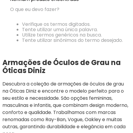
Ray-
Infantil
Miu
Bulget
Ban
Unissex
O que eu devo fazer?
Polaroid
Todas
Marcas
Todas
Vogue
as
Exclusivas
as
Verifique os termos digitados.
Todas
Marcas
Dii
Marcas
Tente utilizar uma única palavra.
as
Marcas
Collection
Marcas
Utilize termos genéricos na busca.
Exclusivas
Marcas
DNZ
Exclusivas
Tente utilizar sinônimos do termo desejado.
Dii
Marcas
Dii
Hit
Exclusivas
Collection
Collection
Ono
Dii
DNZ
Hit
Armações de Óculos de Grau na 
Collection
Hit
DNZ
Óticas Diniz
DNZ
Ono
Ono
Hit
Todas
Todas
Descubra a coleção de armações de óculos de grau 
Ono
Exclusivas
Exclusivas
na Óticas Diniz e encontre o modelo perfeito para o 
Totas
Exclusivas
seu estilo e necessidade. São opções femininas, 
masculinas e infantis, que combinam design moderno, 
conforto e qualidade. Trabalhamos com marcas 
renomadas como Ray-Ban, Vogue, Oakley e muitas 
outras, garantindo durabilidade e elegância em cada 