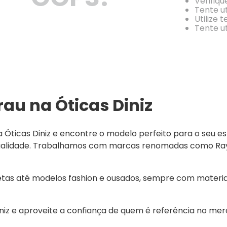
Verifiqu
Tente ut
Utilize 
Tente ut
au na Óticas Diniz
ticas Diniz e encontre o modelo perfeito para o seu est
qualidade. Trabalhamos com marcas renomadas como Ray-B
etas até modelos fashion e ousados, sempre com materia
z e aproveite a confiança de quem é referência no merca