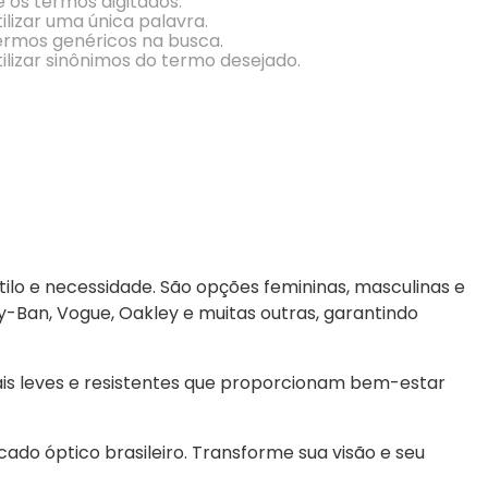
e os termos digitados.
Conheça Nossas Marcas
ilizar uma única palavra.
termos genéricos na busca.
ilizar sinônimos do termo desejado.
ilo e necessidade. São opções femininas, masculinas e 
an, Vogue, Oakley e muitas outras, garantindo 
is leves e resistentes que proporcionam bem-estar 
do óptico brasileiro. Transforme sua visão e seu 