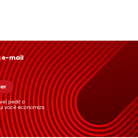
 e-mail
ar
ível pedir o
ui você economiza