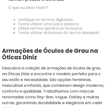
Ray-
Infantil
Miu
Bulget
Ban
Unissex
O que eu devo fazer?
Polaroid
Todas
Marcas
Todas
Vogue
as
Exclusivas
as
Verifique os termos digitados.
Todas
Marcas
Dii
Marcas
Tente utilizar uma única palavra.
as
Marcas
Collection
Marcas
Utilize termos genéricos na busca.
Exclusivas
Marcas
DNZ
Exclusivas
Tente utilizar sinônimos do termo desejado.
Dii
Marcas
Dii
Hit
Exclusivas
Collection
Collection
Ono
Dii
DNZ
Hit
Armações de Óculos de Grau na 
Collection
Hit
DNZ
Óticas Diniz
DNZ
Ono
Ono
Hit
Todas
Todas
Descubra a coleção de armações de óculos de grau 
Ono
Exclusivas
Exclusivas
na Óticas Diniz e encontre o modelo perfeito para o 
Totas
Exclusivas
seu estilo e necessidade. São opções femininas, 
masculinas e infantis, que combinam design moderno, 
conforto e qualidade. Trabalhamos com marcas 
renomadas como Ray-Ban, Vogue, Oakley e muitas 
outras, garantindo durabilidade e elegância em cada 