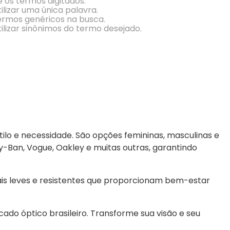
e os termos digitados.
Conheça Nossas Marcas
ilizar uma única palavra.
termos genéricos na busca.
ilizar sinônimos do termo desejado.
ilo e necessidade. São opções femininas, masculinas e 
an, Vogue, Oakley e muitas outras, garantindo 
is leves e resistentes que proporcionam bem-estar 
do óptico brasileiro. Transforme sua visão e seu 