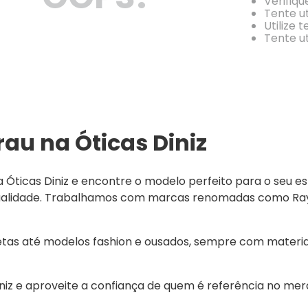
Verifiqu
Tente ut
Utilize 
Tente ut
au na Óticas Diniz
ticas Diniz e encontre o modelo perfeito para o seu est
qualidade. Trabalhamos com marcas renomadas como Ray-B
etas até modelos fashion e ousados, sempre com materia
z e aproveite a confiança de quem é referência no merca