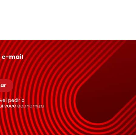
 e-mail
ar
ível pedir o
ui você economiza