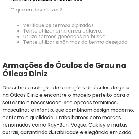
Ray-
Infantil
Miu
Bulget
Ban
Unissex
O que eu devo fazer?
Polaroid
Todas
Marcas
Todas
Vogue
as
Exclusivas
as
Verifique os termos digitados.
Todas
Marcas
Dii
Marcas
Tente utilizar uma única palavra.
as
Marcas
Collection
Marcas
Utilize termos genéricos na busca.
Exclusivas
Marcas
DNZ
Exclusivas
Tente utilizar sinônimos do termo desejado.
Dii
Marcas
Dii
Hit
Exclusivas
Collection
Collection
Ono
Dii
DNZ
Hit
Armações de Óculos de Grau na 
Collection
Hit
DNZ
Óticas Diniz
DNZ
Ono
Ono
Hit
Todas
Todas
Descubra a coleção de armações de óculos de grau 
Ono
Exclusivas
Exclusivas
na Óticas Diniz e encontre o modelo perfeito para o 
Totas
Exclusivas
seu estilo e necessidade. São opções femininas, 
masculinas e infantis, que combinam design moderno, 
conforto e qualidade. Trabalhamos com marcas 
renomadas como Ray-Ban, Vogue, Oakley e muitas 
outras, garantindo durabilidade e elegância em cada 