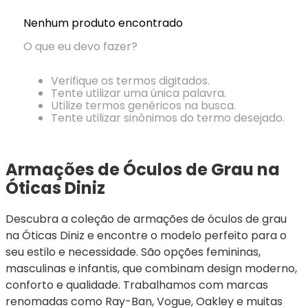
Ray-
Infantil
Miu
Bulget
Ban
Unissex
Nenhum produto encontrado
Polaroid
Todas
Marcas
Todas
O que eu devo fazer?
Vogue
as
Exclusivas
as
Todas
Marcas
Dii
Marcas
as
Marcas
Collection
Marcas
Verifique os termos digitados.
Exclusivas
Marcas
DNZ
Exclusivas
Tente utilizar uma única palavra.
Dii
Utilize termos genéricos na busca.
Marcas
Dii
Hit
Tente utilizar sinônimos do termo desejado.
Exclusivas
Collection
Collection
Ono
Dii
DNZ
Hit
Collection
Hit
DNZ
DNZ
Armações de Óculos de Grau na 
Ono
Ono
Hit
Todas
Todas
Óticas Diniz
Ono
Exclusivas
Exclusivas
Totas
Descubra a coleção de armações de óculos de grau 
Exclusivas
na Óticas Diniz e encontre o modelo perfeito para o 
seu estilo e necessidade. São opções femininas, 
masculinas e infantis, que combinam design moderno, 
conforto e qualidade. Trabalhamos com marcas 
renomadas como Ray-Ban, Vogue, Oakley e muitas 