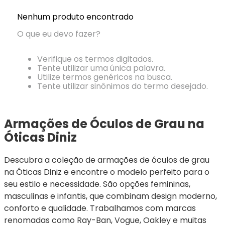
Ray-
Infantil
Miu
Bulget
Ban
Unissex
Nenhum produto encontrado
Polaroid
Todas
Marcas
Todas
O que eu devo fazer?
Vogue
as
Exclusivas
as
Todas
Marcas
Dii
Marcas
as
Marcas
Collection
Marcas
Verifique os termos digitados.
Exclusivas
Marcas
DNZ
Exclusivas
Tente utilizar uma única palavra.
Dii
Utilize termos genéricos na busca.
Marcas
Dii
Hit
Tente utilizar sinônimos do termo desejado.
Exclusivas
Collection
Collection
Ono
Dii
DNZ
Hit
Collection
Hit
DNZ
DNZ
Armações de Óculos de Grau na 
Ono
Ono
Hit
Todas
Todas
Óticas Diniz
Ono
Exclusivas
Exclusivas
Totas
Descubra a coleção de armações de óculos de grau 
Exclusivas
na Óticas Diniz e encontre o modelo perfeito para o 
seu estilo e necessidade. São opções femininas, 
masculinas e infantis, que combinam design moderno, 
conforto e qualidade. Trabalhamos com marcas 
renomadas como Ray-Ban, Vogue, Oakley e muitas 