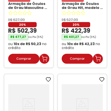
Armação de Óculos
Armação de Óculos
de Grau Masculino Dii
de Grau Hit, modelo 2
Collection 4066
8008, cor Preto
- HIT
Redondo Cor Gun
Metal
- DII
R$
627
,
99
R$
527
,
99
COLLECTION
20%
20%
R$
502
,
39
R$
422
,
39
R$
477
,
27
R$
401
,
27
no Pix (
5
%)
no Pix (
5
%)
ou
10
x de
R$
50
,
23
no
ou
10
x de
R$
42
,
23
no
crédito
crédito