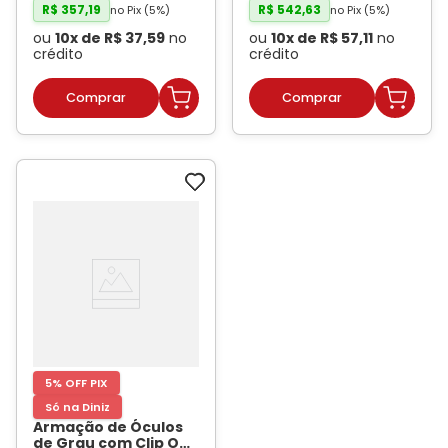
R$
357
,
19
R$
542
,
63
no Pix (
5
%)
no Pix (
5
%)
ou
10
x de
R$
37
,
59
no
ou
10
x de
R$
57
,
11
no
crédito
crédito
5% OFF PIX
Só na Diniz
Armação de Óculos
de Grau com Clip On