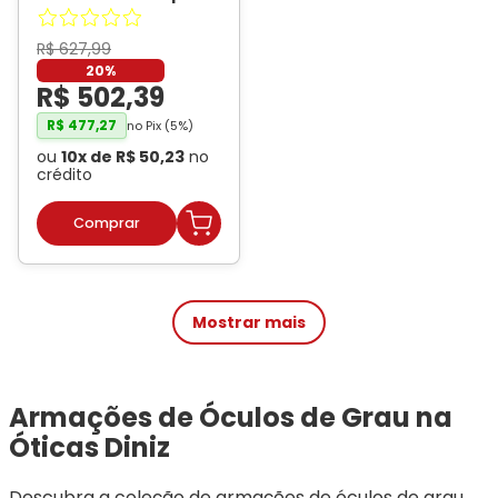
Masculino Dii
Collection Quadrado
1065 Cor Caramelo
-
R$
627
,
99
DII COLLECTION
20%
R$
502
,
39
R$
477
,
27
no Pix (
5
%)
ou
10
x de
R$
50
,
23
no
crédito
Mostrar mais
Armações de Óculos de Grau na 
Óticas Diniz
Descubra a coleção de armações de óculos de grau 