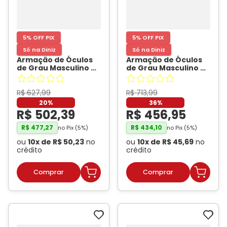
5% OFF PIX
5% OFF PIX
Só na Diniz
Só na Diniz
Armação de Óculos
Armação de Óculos
de Grau Masculino Dii
de Grau Masculino Dii
Collection 4067
Collection DII 2010M
Quadrado Cor Preto
Oval Cor Cinza
- DII
com Gun Metal
- DII
COLLECTION
R$
627
,
99
R$
713
,
99
COLLECTION
20%
36%
R$
502
,
39
R$
456
,
95
R$
477
,
27
R$
434
,
10
no Pix (
5
%)
no Pix (
5
%)
ou
10
x de
R$
50
,
23
no
ou
10
x de
R$
45
,
69
no
crédito
crédito