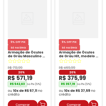
5% OFF PIX
5% OFF PIX
Só na Diniz
Só na Diniz
Armação de Óculos
Armação de Óculos
de Grau Masculino Dii
de Grau Hit, modelo 2
Collection 2 9007 ECO
4041, cor Prata,
Quadrado Cor Azul
tamanho 56
- HIT
Cristal
- DII
R$
713
,
99
R$
469
,
99
COLLECTION
20%
20%
R$
571
,
19
R$
375
,
99
R$
542
,
63
R$
357
,
19
no Pix (
5
%)
no Pix (
5
%)
ou
10
x de
R$
57
,
11
no
ou
10
x de
R$
37
,
59
no
crédito
crédito