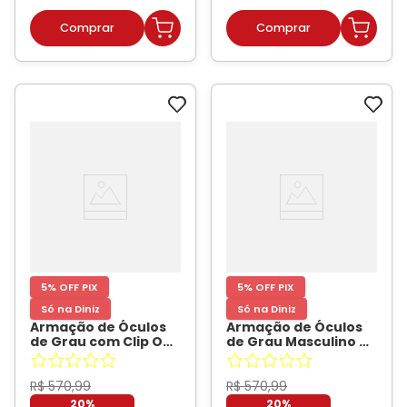
5% OFF PIX
5% OFF PIX
Só na Diniz
Só na Diniz
Armação de Óculos
Armação de Óculos
de Grau com Clip On
de Grau Masculino Dii
Masculino Dii
Collection DII 2015M
Collection
Retangular Cor Cinza
Retangular 1069 Cor
- DII COLLECTION
R$
570
,
99
R$
570
,
99
Demi Azul
- DII
20%
20%