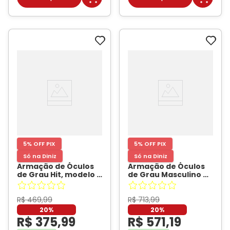
5% OFF PIX
5% OFF PIX
Só na Diniz
Só na Diniz
Armação de Óculos
Armação de Óculos
de Grau Hit, modelo 2
de Grau Masculino Dii
4041, cor Preto,
Collection 2 9007 ECO
tamanho 56
- HIT
Quadrado Cor Cinza
Escuro Cristal
- DII
R$
469
,
99
R$
713
,
99
COLLECTION
20%
20%
R$
375
,
99
R$
571
,
19