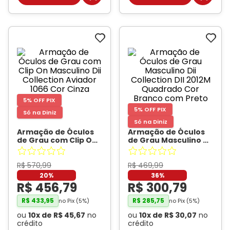
5% OFF PIX
5% OFF PIX
Só na Diniz
Só na Diniz
Armação de Óculos
Armação de Óculos
de Grau com Clip On
de Grau Masculino Dii
Masculino Dii
Collection DII 2012M
Collection Aviador
Quadrado Cor
1066 Cor Cinza
- DII
Branco com Preto
-
R$
570
,
99
R$
469
,
99
COLLECTION
DII COLLECTION
20%
36%
R$
456
,
79
R$
300
,
79
R$
433
,
95
R$
285
,
75
no Pix (
5
%)
no Pix (
5
%)
ou
10
x de
R$
45
,
67
no
ou
10
x de
R$
30
,
07
no
crédito
crédito