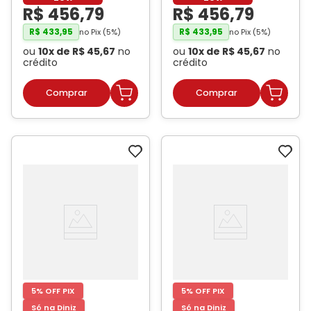
COLLECTION
R$
456
,
79
R$
456
,
79
R$
433
,
95
R$
433
,
95
no Pix (
5
%)
no Pix (
5
%)
ou
10
x de
R$
45
,
67
no
ou
10
x de
R$
45
,
67
no
crédito
crédito
5% OFF PIX
5% OFF PIX
Só na Diniz
Só na Diniz