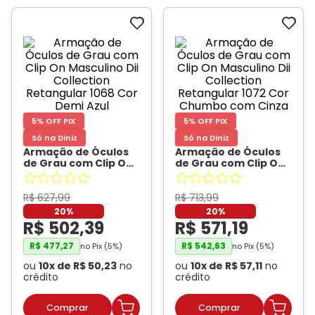
Ray-
Infantil
Miu
Bulget
Ban
Unissex
Polaroid
Todas
Marcas
Todas
Vogue
as
Exclusivas
as
Todas
Marcas
Dii
Marcas
as
Marcas
Collection
Marcas
Exclusivas
Marcas
DNZ
Exclusivas
Dii
Marcas
Dii
Hit
5% OFF PIX
5% OFF PIX
Exclusivas
Collection
Collection
Ono
Dii
DNZ
Só na Diniz
Só na Diniz
Hit
Armação de Óculos
Armação de Óculos
Collection
Hit
DNZ
de Grau com Clip On
de Grau com Clip On
DNZ
Ono
Ono
Masculino Dii
Masculino Dii
Hit
Todas
Collection
Collection
Todas
Retangular 1068 Cor
Retangular 1072 Cor
R$
627
,
99
R$
713
,
99
Ono
Exclusivas
Exclusivas
Demi Azul
- DII
Chumbo com Cinza
-
20%
20%
Totas
COLLECTION
DII COLLECTION
R$
502
,
39
R$
571
,
19
Exclusivas
R$
477
,
27
R$
542
,
63
no Pix (
5
%)
no Pix (
5
%)
ou
10
x de
R$
50
,
23
no
ou
10
x de
R$
57
,
11
no
crédito
crédito