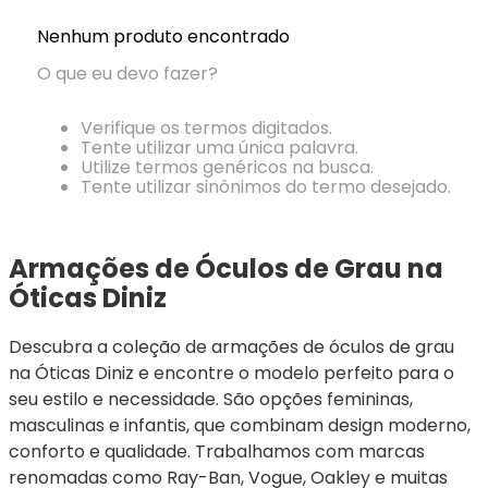
Ray-
Infantil
Miu
Bulget
Ban
Unissex
Nenhum produto encontrado
Polaroid
Todas
Marcas
Todas
O que eu devo fazer?
Vogue
as
Exclusivas
as
Todas
Marcas
Dii
Marcas
as
Marcas
Collection
Marcas
Verifique os termos digitados.
Exclusivas
Marcas
DNZ
Exclusivas
Tente utilizar uma única palavra.
Dii
Utilize termos genéricos na busca.
Marcas
Dii
Hit
Tente utilizar sinônimos do termo desejado.
Exclusivas
Collection
Collection
Ono
Dii
DNZ
Hit
Collection
Hit
DNZ
DNZ
Armações de Óculos de Grau na 
Ono
Ono
Hit
Todas
Todas
Óticas Diniz
Ono
Exclusivas
Exclusivas
Totas
Descubra a coleção de armações de óculos de grau 
Exclusivas
na Óticas Diniz e encontre o modelo perfeito para o 
seu estilo e necessidade. São opções femininas, 
masculinas e infantis, que combinam design moderno, 
conforto e qualidade. Trabalhamos com marcas 
renomadas como Ray-Ban, Vogue, Oakley e muitas 