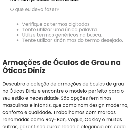
Ray-
Infantil
Miu
Bulget
Ban
Unissex
O que eu devo fazer?
Polaroid
Todas
Marcas
Todas
Vogue
as
Exclusivas
as
Verifique os termos digitados.
Todas
Marcas
Dii
Marcas
Tente utilizar uma única palavra.
as
Marcas
Collection
Marcas
Utilize termos genéricos na busca.
Exclusivas
Marcas
DNZ
Exclusivas
Tente utilizar sinônimos do termo desejado.
Dii
Marcas
Dii
Hit
Exclusivas
Collection
Collection
Ono
Dii
DNZ
Hit
Armações de Óculos de Grau na 
Collection
Hit
DNZ
Óticas Diniz
DNZ
Ono
Ono
Hit
Todas
Todas
Descubra a coleção de armações de óculos de grau 
Ono
Exclusivas
Exclusivas
na Óticas Diniz e encontre o modelo perfeito para o 
Totas
Exclusivas
seu estilo e necessidade. São opções femininas, 
masculinas e infantis, que combinam design moderno, 
conforto e qualidade. Trabalhamos com marcas 
renomadas como Ray-Ban, Vogue, Oakley e muitas 
outras, garantindo durabilidade e elegância em cada 