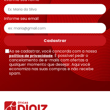
Ray-
Infantil
Miu
Bulget
Ban
Unissex
Polaroid
Todas
Marcas
Todas
Vogue
as
Exclusivas
as
Informe seu email
Todas
Marcas
Dii
Marcas
as
Marcas
Collection
Marcas
Exclusivas
Marcas
DNZ
Exclusivas
Dii
Marcas
Dii
Hit
Cadastrar
Exclusivas
Collection
Collection
Ono
Dii
DNZ
Hit
Ao se cadastrar, você concorda com a nossa
Collection
Hit
DNZ
. É possível pedir o
política de privacidade
DNZ
Ono
cancelamento de e-mails com ofertas a
Ono
qualquer momento que desejar. Aqui você
Hit
Todas
Todas
economiza nas suas compras e não recebe
Ono
Exclusivas
Exclusivas
spam.
Totas
Exclusivas