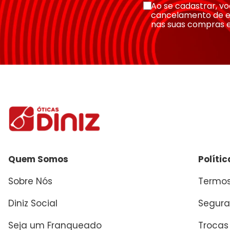
Ao se cadastrar, 
cancelamento de e
nas suas compras 
Quem Somos
Políti
Sobre Nós
Termos
Diniz Social
Segura
Seja um Franqueado
Trocas