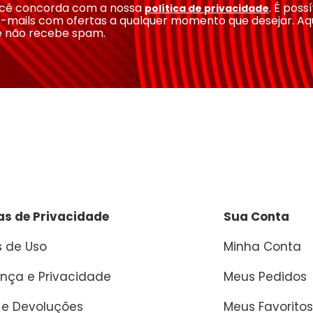
você concorda com a nossa
. É poss
política de privacidade
-mails com ofertas a qualquer momento que desejar. Aq
e não recebe spam.
cas de Privacidade
Sua Conta
 de Uso
Minha Conta
nça e Privacidade
Meus Pedidos
 e Devoluções
Meus Favoritos