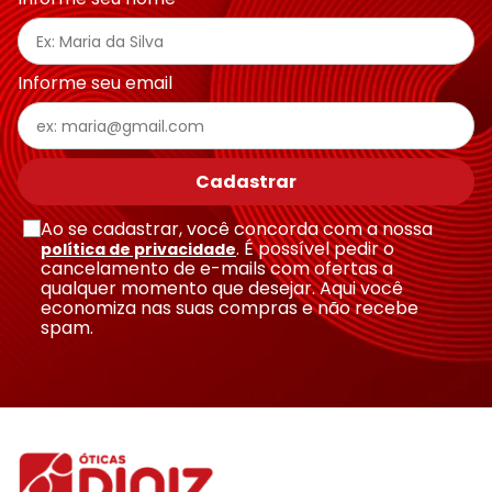
Ray-
Infantil
Miu
Bulget
Ban
Unissex
Polaroid
Todas
Marcas
Todas
Vogue
as
Exclusivas
as
Informe seu email
Todas
Marcas
Dii
Marcas
as
Marcas
Collection
Marcas
Exclusivas
Marcas
DNZ
Exclusivas
Dii
Marcas
Dii
Hit
Cadastrar
Exclusivas
Collection
Collection
Ono
Dii
DNZ
Hit
Ao se cadastrar, você concorda com a nossa
Collection
Hit
DNZ
. É possível pedir o
política de privacidade
DNZ
Ono
cancelamento de e-mails com ofertas a
Ono
qualquer momento que desejar. Aqui você
Hit
Todas
Todas
economiza nas suas compras e não recebe
Ono
Exclusivas
Exclusivas
spam.
Totas
Exclusivas