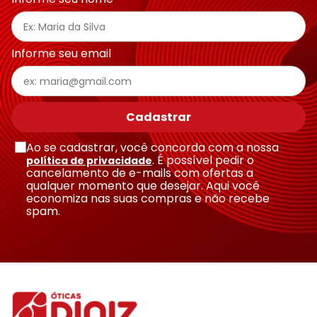
Ray-
Infantil
Miu
Bulget
Ban
Unissex
Polaroid
Todas
Marcas
Todas
Vogue
as
Exclusivas
as
Informe seu email
Todas
Marcas
Dii
Marcas
as
Marcas
Collection
Marcas
Exclusivas
Marcas
DNZ
Exclusivas
Dii
Marcas
Dii
Hit
Cadastrar
Exclusivas
Collection
Collection
Ono
Dii
DNZ
Hit
Ao se cadastrar, você concorda com a nossa
Collection
Hit
DNZ
. É possível pedir o
política de privacidade
DNZ
Ono
cancelamento de e-mails com ofertas a
Ono
qualquer momento que desejar. Aqui você
Hit
Todas
Todas
economiza nas suas compras e não recebe
Ono
Exclusivas
Exclusivas
spam.
Totas
Exclusivas