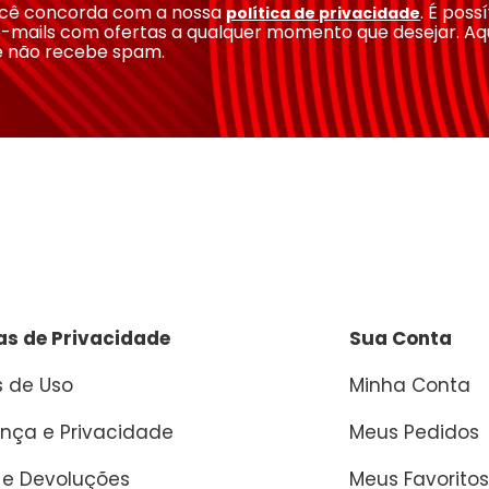
você concorda com a nossa
. É poss
política de privacidade
-mails com ofertas a qualquer momento que desejar. Aq
e não recebe spam.
cas de Privacidade
Sua Conta
 de Uso
Minha Conta
nça e Privacidade
Meus Pedidos
 e Devoluções
Meus Favoritos