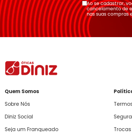
Ao se cadastrar, 
cancelamento de e
nas suas compras 
Quem Somos
Políti
Sobre Nós
Termos
Diniz Social
Segura
Seja um Franqueado
Trocas