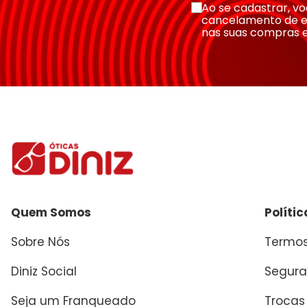
Ao se cadastrar, 
cancelamento de e
nas suas compras 
Quem Somos
Políti
Sobre Nós
Termos
Diniz Social
Segura
Seja um Franqueado
Trocas