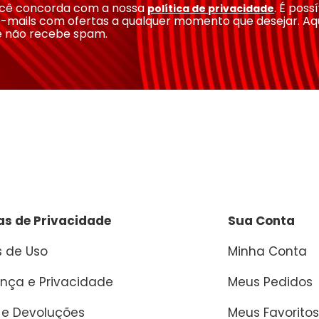
você concorda com a nossa
. É poss
política de privacidade
-mails com ofertas a qualquer momento que desejar. Aq
e não recebe spam.
cas de Privacidade
Sua Conta
 de Uso
Minha Conta
nça e Privacidade
Meus Pedidos
 e Devoluções
Meus Favoritos